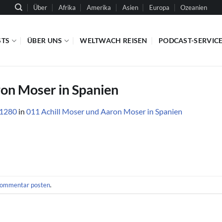
Über
Afrika
Amerika
Asien
Europa
Ozeanien
STS
ÜBER UNS
WELTWACH REISEN
PODCAST-SERVIC
ron Moser in Spanien
 1280
in
011 Achill Moser und Aaron Moser in Spanien
ommentar posten
.