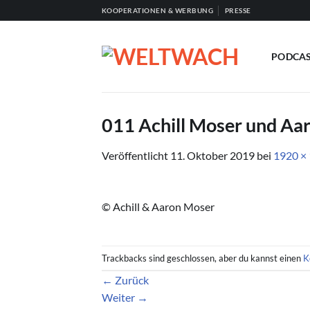
Zum
KOOPERATIONEN & WERBUNG
PRESSE
Inhalt
springen
PODCA
011 Achill Moser und Aa
Veröffentlicht
11. Oktober 2019
bei
1920 ×
© Achill & Aaron Moser
Trackbacks sind geschlossen, aber du kannst einen
K
←
Zurück
Weiter
→